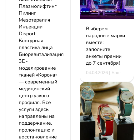
Плазмолифтинг
Пилинг
Мезотерапия
Инъекции
Выберем
Disport
народные марки
Контурная
вместе:
пластика лица
заполните
Биоревитализация
анкеты премии
3D-
до 7 сентября!
моделирование
04.08.2026 | Блог
тканей «Корона»
— современный
медицинский
центр узкого
профиля. Все
услуги здесь
направлены на
поддержание,
пролонгацию и
восстановление