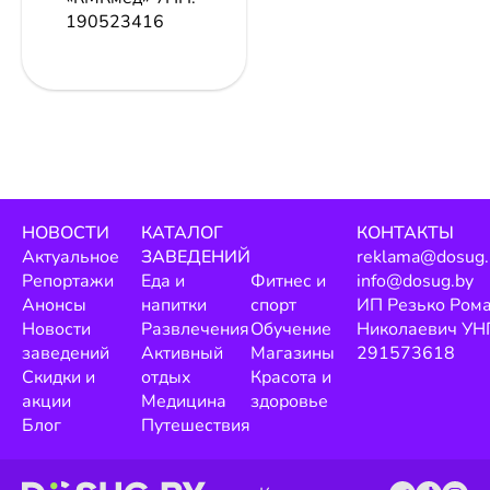
190523416
НОВОСТИ
КАТАЛОГ
КОНТАКТЫ
Актуальное
ЗАВЕДЕНИЙ
reklama@dosug.
Репортажи
Еда и
Фитнес и
info@dosug.by
Анонсы
напитки
спорт
ИП Резько Ром
Новости
Развлечения
Обучение
Николаевич УН
заведений
Активный
Магазины
291573618
Скидки и
отдых
Красота и
акции
Медицина
здоровье
Блог
Путешествия