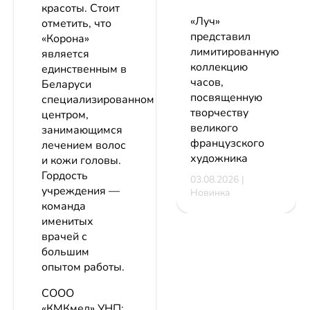
красоты. Стоит
«Луч»
отметить, что
представил
«Корона»
лимитированную
является
коллекцию
единственным в
часов,
Беларуси
посвященную
специализированном
творчеству
центром,
великого
занимающимся
французского
лечением волос
художника
и кожи головы.
Гордость
03.08.2026 |
учреждения —
Новинка
команда
именитых
врачей с
большим
опытом работы.
СООО
«КМКмед»
УНП: