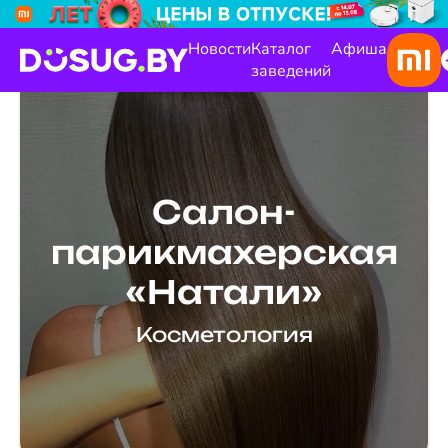
Новости
Каталог
Афиша
заведений
Салон-
парикмахерская
«Натали»
Косметология