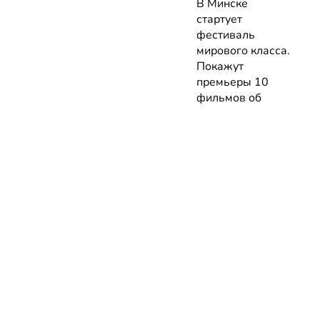
В Минске
стартует
фестиваль
мирового класса.
Покажут
премьеры 10
фильмов об
архитектуре и
урбанистике с
лекциями
экспертов
05.08.2026 | Анонсы
НОВОСТИ
КАТАЛОГ
КОНТАКТЫ
Актуальное
ЗАВЕДЕНИЙ
reklama@dosug.
Репортажи
Еда и
Фитнес и
info@dosug.by
Анонсы
напитки
спорт
ИП Резько Ром