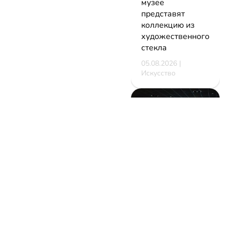
музее
представят
коллекцию из
художественного
стекла
05.08.2026 |
Искусство
В Минске
стартует
фестиваль