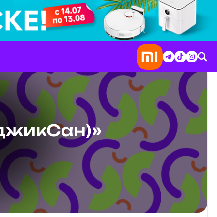
джикСан)»