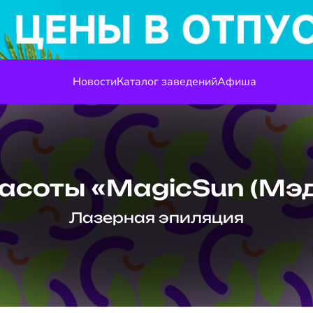
Новости
Каталог заведений
Афиша
расоты «MagicSun (Мэ
Лазерная эпиляция