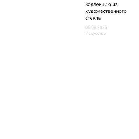
коллекцию из
художественного
стекла
05.08.2026 |
Искусство
В Минске
стартует
фестиваль
мирового класса.
Покажут