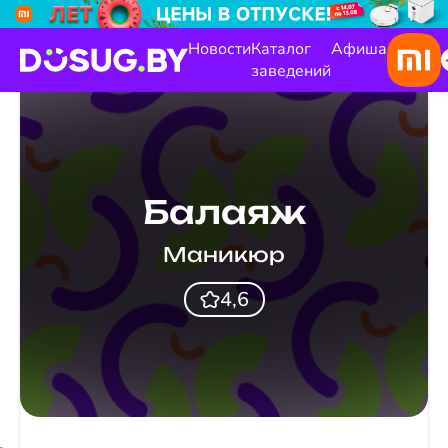
Новости
Каталог
Афиша
заведений
Балаяж
Маникюр
4,6