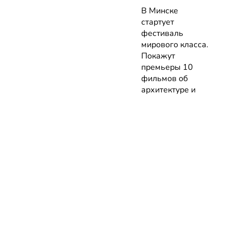
В Минске
стартует
фестиваль
мирового класса.
Покажут
премьеры 10
фильмов об
архитектуре и
урбанистике с
лекциями
экспертов
05.08.2026 | Анонсы