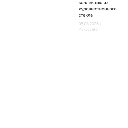
коллекцию из
художественного
стекла
05.08.2026 |
Искусство
В Минске
стартует
фестиваль
мирового класса.
Покажут