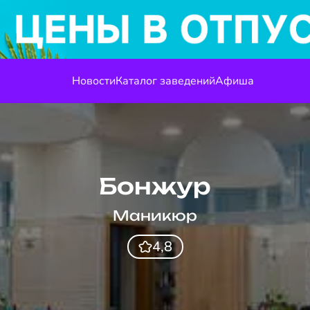
Новости
Каталог заведений
Афиша
Бонжур
Маникюр
4,8