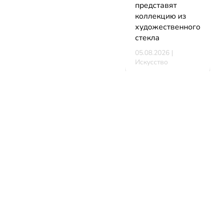
представят
коллекцию из
художественного
стекла
05.08.2026 |
Искусство
В Минске
стартует
фестиваль
мирового класса.