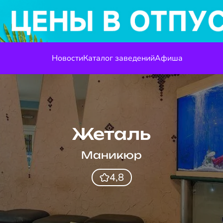
Новости
Каталог заведений
Афиша
Жеталь
Маникюр
4,8