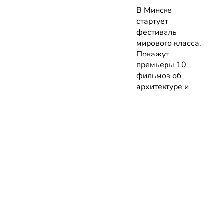
В Минске
стартует
фестиваль
мирового класса.
Покажут
премьеры 10
фильмов об
архитектуре и
урбанистике с
лекциями
экспертов
05.08.2026 | Анонсы