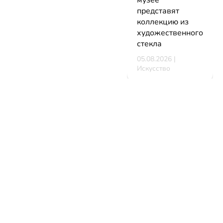
музее
представят
коллекцию из
художественного
стекла
05.08.2026 |
Искусство
В Минске
стартует
фестиваль