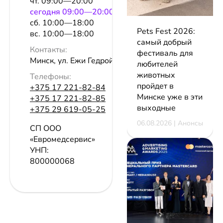
чт. 09:00—20:00
сeгодня 09:00—20:00
сб. 10:00—18:00
Pets Fest 2026:
вс. 10:00—18:00
самый добрый
Контакты:
фестиваль для
Минск, ул. Ежи Гедройца, 2
любителей
животных
Телефоны:
пройдет в
+375 17 221-82-84
Минске уже в эти
+375 17 221-82-85
выходные
+375 29 619-05-25
06.08.2026 | Анонсы
СП ООО
«Евромедсервис»
УНП:
800000068