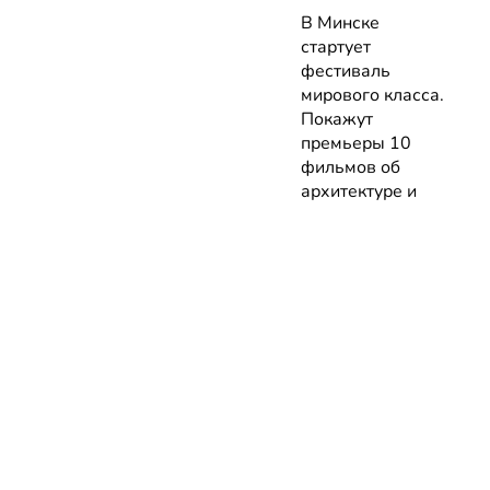
В Минске
стартует
фестиваль
мирового класса.
Покажут
премьеры 10
фильмов об
архитектуре и
урбанистике с
лекциями
экспертов
05.08.2026 | Анонсы