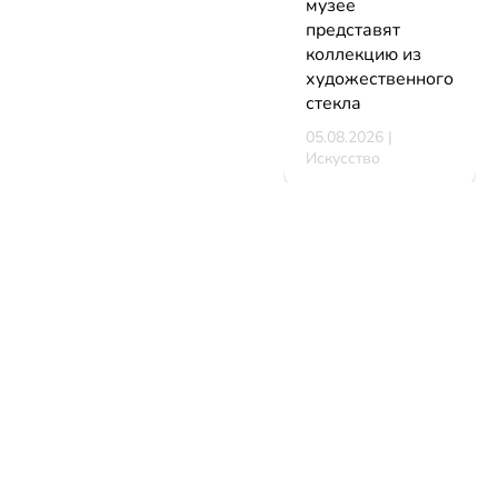
музее
представят
коллекцию из
художественного
стекла
05.08.2026 |
Искусство
В Минске
стартует
фестиваль