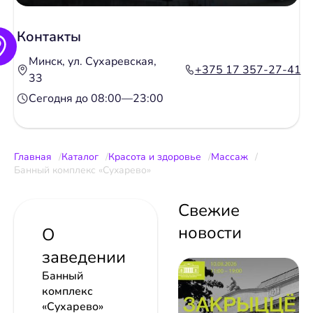
Контакты
Минск, ул. Сухаревская,
+375 17 357-27-41
33
Сегодня до 08:00—23:00
Главная
Каталог
Красота и здоровье
Массаж
Банный комплекс «Сухарево»
Свежие
новости
О
заведении
Банный
комплекс
«Сухарево»