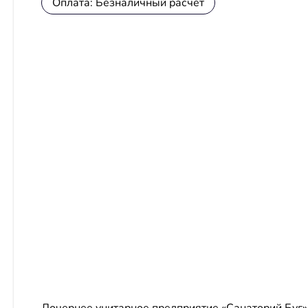
Оплата: Безналичный расчет
Дочернее унитарное предприятие «Санаторий Буг