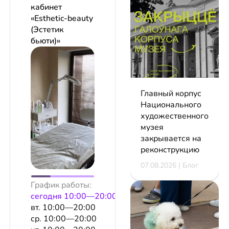
кабинет
«Esthetic-beauty
(Эстетик
бьюти)»
Главный корпус
Национального
художественного
музея
закрывается на
реконструкцию
07.08.2026 | Блог
График работы:
сeгодня 10:00—20:00
вт. 10:00—20:00
ср. 10:00—20:00