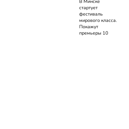
В Минске
стартует
фестиваль
мирового класса.
Покажут
премьеры 10
фильмов об
архитектуре и
урбанистике с
лекциями
экспертов
05.08.2026 | Анонсы
НОВОСТИ
КАТАЛОГ
КОНТАКТЫ
Актуальное
ЗАВЕДЕНИЙ
reklama@dosug.
Репортажи
Еда и
Фитнес и
info@dosug.by
Анонсы
напитки
спорт
ИП Резько Ром