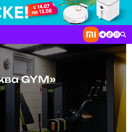
юква GYM»