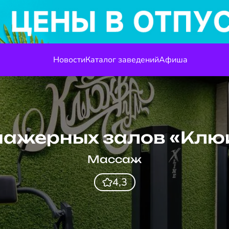
Новости
Каталог заведений
Афиша
нажерных залов «Кл
Массаж
4,3