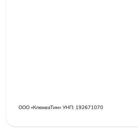
ООО «КлюкваТим»
УНП: 192671070