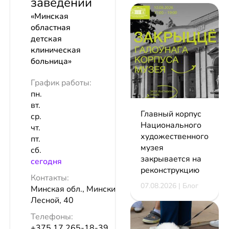
заведении
«Минская
областная
детская
клиническая
больница»
График работы:
пн.
вт.
Главный корпус
ср.
Национального
чт.
художественного
пт.
музея
сб.
закрывается на
сeгодня
реконструкцию
Контакты:
07.08.2026 | Блог
Минская обл., Минский р-н, аг.
Лесной, 40
Телефоны:
+375 17 265-18-39