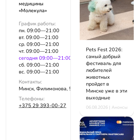
медицины
«Молекула»
График работы:
пн. 09:00—21:00
вт. 09:00—21:00
ср. 09:00—21:00
Pets Fest 2026:
чт. 09:00—21:00
самый добрый
сeгодня 09:00—21:00
фестиваль для
сб. 09:00—21:00
любителей
вс. 09:00—21:00
животных
Контакты:
пройдет в
Минск, Филимонова, 55/3
Минске уже в эти
выходные
Телефоны:
+375 29 393-00-27
06.08.2026 | Анонсы