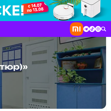
атюр)»