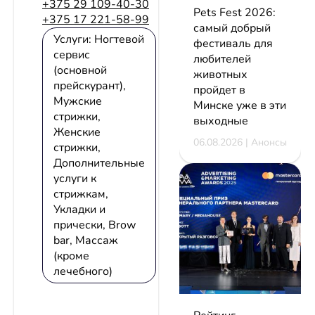
+375 29 109-40-30
Pets Fest 2026:
+375 17 221-58-99
самый добрый
Услуги: Ногтевой
фестиваль для
сервис
любителей
(основной
животных
прейскурант),
пройдет в
Мужские
Минске уже в эти
стрижки,
выходные
Женские
06.08.2026 | Анонсы
стрижки,
Дополнительные
услуги к
стрижкам,
Укладки и
прически, Brow
bar, Массаж
(кроме
лечебного)