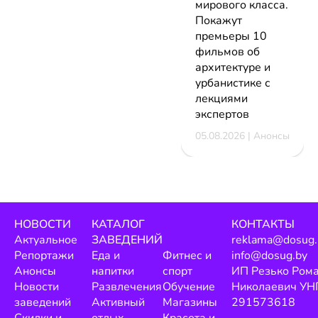
мирового класса.
Покажут
премьеры 10
фильмов об
архитектуре и
урбанистике с
лекциями
экспертов
05.08.2026 | Анонсы
НОВОСТИ
КАТАЛОГ
КОНТАКТЫ
Актуальное
ЗАВЕДЕНИЙ
reklama@dosug.
Репортажи
Еда и
Фитнес и
info@dosug.by
Анонсы
напитки
спорт
ИП Резько Ром
Новости
Развлечения
Обучение
Николаевич УН
заведений
Активный
Магазины
291573618