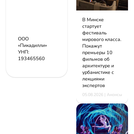
В Минске
стартует
фестиваль
ООО
мирового класса.
«Пикадилли»
Покажут
УНП:
премьеры 10
193465560
фильмов об
архитектуре и
урбанистике с
лекциями
экспертов
05.08.2026 | Анонсы