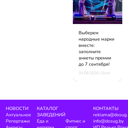
Выберем
народные марки
вместе:
заполните
анкеты премии
до 7 сентября!
04.08.2026 | Блог
НОВОСТИ
КАТАЛОГ
КОНТАКТЫ
Актуальное
ЗАВЕДЕНИЙ
reklama@dosug.
Репортажи
Еда и
Фитнес и
info@dosug.by
Анонсы
напитки
спорт
ИП Резько Ром