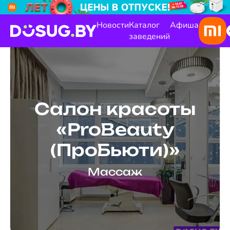
Новости
Каталог
Афиша
заведений
Салон красоты
«ProBeauty
(ПроБьюти)»
Массаж