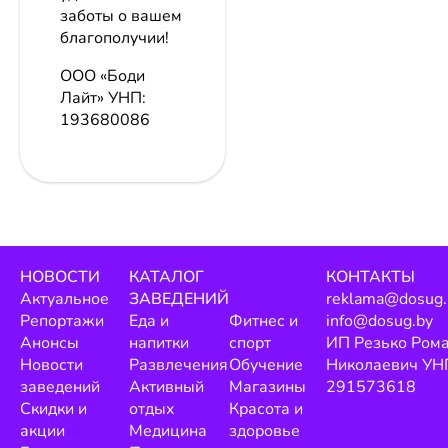
заботы о вашем
благополучии!
ООО «Боди
Лайт»
УНП:
193680086
НОВОСТИ
КАТАЛОГ
КОНТАКТЫ
Актуальное
ЗАВЕДЕНИЙ
reklama@dosug.
Репортажи
Еда и
Фитнес и
info@dosug.by
Анонсы
напитки
спорт
ИП Резько Ром
Новости
Развлечения
Обучение
Николаевич УН
заведений
Активный
Магазины
291573618
Скидки и
отдых
Красота и
акции
Медицина
здоровье