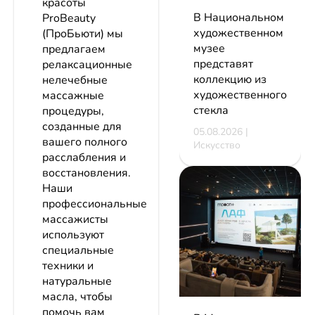
красоты
В Национальном
ProBeauty
художественном
(ПроБьюти) мы
музее
предлагаем
представят
релаксационные
коллекцию из
нелечебные
художественного
массажные
стекла
процедуры,
созданные для
05.08.2026 |
вашего полного
Искусство
расслабления и
восстановления.
Наши
профессиональные
массажисты
используют
специальные
техники и
натуральные
масла, чтобы
помочь вам