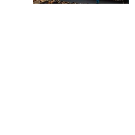
В Минске стартует фестиваль
мирового класса. Покажут
премьеры 10 фильмов об
архитектуре и урбанистике с
лекциями экспертов
05.08.2026 | Анонсы
КОНТАКТЫ
reklama@dosug.by
info@dosug.by
ИП Резько Роман Николаевич
УНП: 291573618