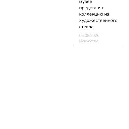
музее
представят
коллекцию из
художественного
стекла
05.08.2026 |
Искусство
В Минске
стартует
фестиваль