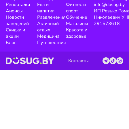
Репортажи
Еда и
Фитнес и
info@dosug.by
Анонсы
напитки
спорт
ИП Резько Ром
Новости
Развлечения
Обучение
Николаевич УН
заведений
Активный
Магазины
291573618
Скидки и
отдых
Красота и
акции
Медицина
здоровье
Блог
Путешествия
Контакты