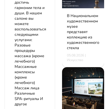
достичь
гармонии тела и
души. В нашем
В Национальном
салоне вы
художественном
можете
музее
воспользоваться
представят
следующими
коллекцию из
услугами:
художественного
Разовые
стекла
процедуры
05.08.2026 |
массажа (кроме
Искусство
лечебного)
Массажные
комплексы
(кроме
лечебного)
Массаж лица
Различные
SPA-ритуалы И
другое