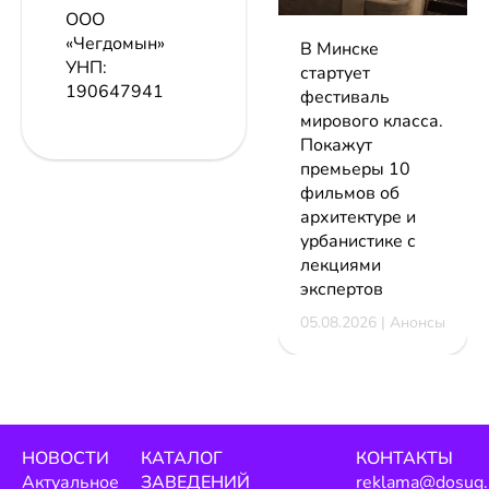
ООО
«Чегдомын»
В Минске
УНП:
стартует
190647941
фестиваль
мирового класса.
Покажут
премьеры 10
фильмов об
архитектуре и
урбанистике с
лекциями
экспертов
05.08.2026 | Анонсы
НОВОСТИ
КАТАЛОГ
КОНТАКТЫ
Актуальное
ЗАВЕДЕНИЙ
reklama@dosug.