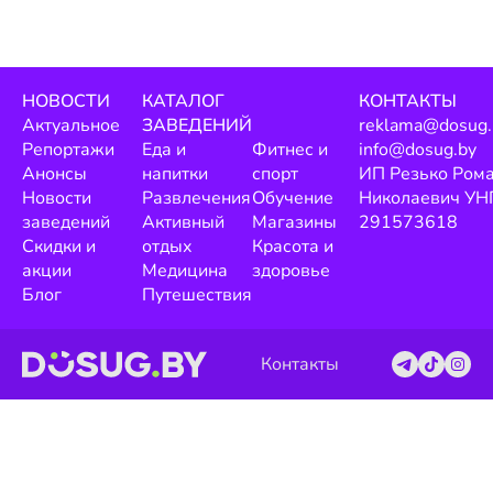
НОВОСТИ
КАТАЛОГ
КОНТАКТЫ
Актуальное
ЗАВЕДЕНИЙ
reklama@dosug.
Репортажи
Еда и
Фитнес и
info@dosug.by
Анонсы
напитки
спорт
ИП Резько Ром
Новости
Развлечения
Обучение
Николаевич УН
заведений
Активный
Магазины
291573618
Скидки и
отдых
Красота и
акции
Медицина
здоровье
Блог
Путешествия
Контакты