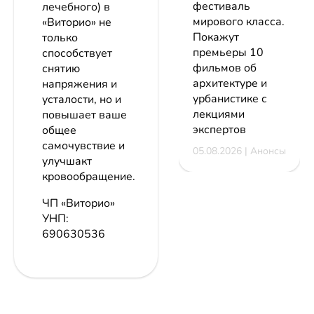
фестиваль
лечебного) в
мирового класса.
«Виторио» не
Покажут
только
премьеры 10
способствует
фильмов об
снятию
архитектуре и
напряжения и
урбанистике с
усталости, но и
лекциями
повышает ваше
экспертов
общее
самочувствие и
05.08.2026 | Анонсы
улучшакт
кровообращение.
ЧП «Виторио»
УНП:
690630536