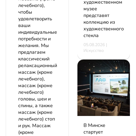
художественном
лечебного),
музее
чтобы
представят
удовлетворить
коллекцию из
ваши
художественного
индивидуальные
стекла
потребности и
05.08.2026 |
желания. Мы
Искусство
предлагаем
классический
релаксационный
массаж (кроме
лечебного),
массаж (кроме
лечебного)
головы, шеи и
спины, а также
массаж (кроме
лечебного) стоп
В Минске
и рук. Массаж
стартует
(кроме