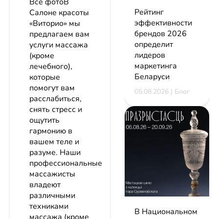
Все фотоВ
Рейтинг
Салоне красоты
эффективности
«Виторио» мы
брендов 2026
предлагаем вам
определит
услуги массажа
лидеров
(кроме
маркетинга
лечебного),
Беларуси
которые
помогут вам
05.08.2026 | Блог
расслабиться,
снять стресс и
ощутить
гармонию в
вашем теле и
разуме. Наши
профессиональные
массажисты
владеют
различными
техниками
В Национальном
массажа (кроме