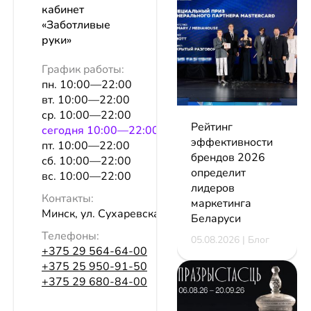
кабинет
«Заботливые
руки»
График работы:
пн. 10:00—22:00
вт. 10:00—22:00
ср. 10:00—22:00
Рейтинг
сeгодня 10:00—22:00
эффективности
пт. 10:00—22:00
брендов 2026
сб. 10:00—22:00
определит
вс. 10:00—22:00
лидеров
Контакты:
маркетинга
Минск, ул. Сухаревская, 33, оф. 3
Беларуси
Телефоны:
05.08.2026 | Блог
+375 29 564-64-00
+375 25 950-91-50
+375 29 680-84-00