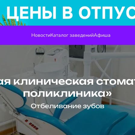
Новости
Каталог заведений
Афиша
кая клиническая стом
поликлиника»
Отбеливание зубов