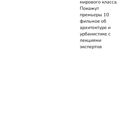
мирового класса.
Покажут
премьеры 10
фильмов об
архитектуре и
урбанистике с
лекциями
экспертов
05.08.2026 | Анонсы
НОВОСТИ
КАТАЛОГ
КОНТАКТЫ
Актуальное
ЗАВЕДЕНИЙ
reklama@dosug.
Репортажи
Еда и
Фитнес и
info@dosug.by
Анонсы
напитки
спорт
ИП Резько Ром
Новости
Развлечения
Обучение
Николаевич УН
заведений
Активный
Магазины
291573618