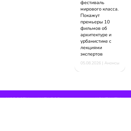
фестиваль
мирового класса.
Покажут
премьеры 10
фильмов об
архитектуре и
урбанистике с
лекциями
экспертов
05.08.2026 | Анонсы
НОВОСТИ
КАТАЛОГ
КОНТАКТЫ
Актуальное
ЗАВЕДЕНИЙ
reklama@dosug.
Репортажи
Еда и
Фитнес и
info@dosug.by
Анонсы
напитки
спорт
ИП Резько Ром
Новости
Развлечения
Обучение
Николаевич УН