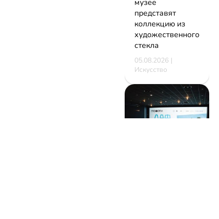
музее
представят
коллекцию из
художественного
стекла
05.08.2026 |
Искусство
В Минске
стартует
фестиваль