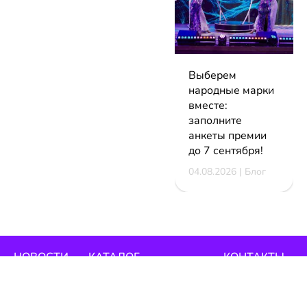
Выберем
народные марки
вместе:
заполните
анкеты премии
до 7 сентября!
04.08.2026 | Блог
НОВОСТИ
КАТАЛОГ
КОНТАКТЫ
Актуальное
ЗАВЕДЕНИЙ
reklama@dosug.
Репортажи
Еда и
Фитнес и
info@dosug.by
Анонсы
напитки
спорт
ИП Резько Ром