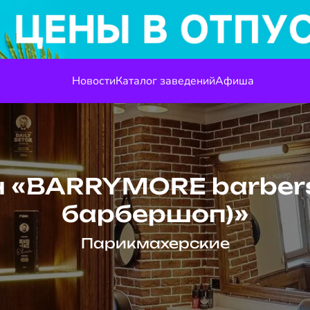
Новости
Каталог заведений
Афиша
 «BARRYMORE barber
барбершоп)»
Парикмахерские