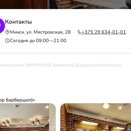
Контакты
Минск, ул. Мястровская, 28
+375 29 634-01-01
Сегодня до 09:00—21:00
жской салон «BARRYMORE barbershop (Бэрримор барбершоп)»
ор барбершоп)»