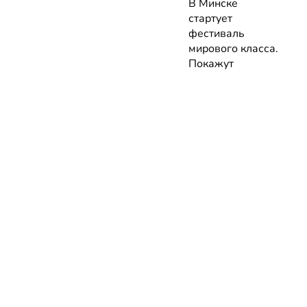
В Минске
стартует
фестиваль
мирового класса.
Покажут
премьеры 10
фильмов об
архитектуре и
урбанистике с
лекциями
экспертов
05.08.2026 | Анонсы
НОВОСТИ
КАТАЛОГ
КОНТАКТЫ
Актуальное
ЗАВЕДЕНИЙ
reklama@dosug.
Репортажи
Еда и
Фитнес и
info@dosug.by
Анонсы
напитки
спорт
ИП Резько Ром