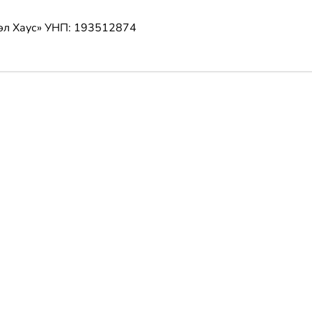
эл Хаус»
УНП: 193512874