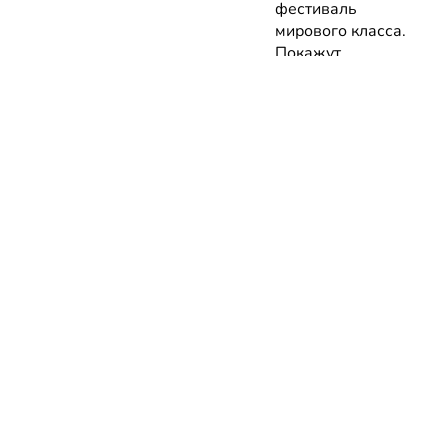
фестиваль
мирового класса.
Покажут
премьеры 10
фильмов об
архитектуре и
урбанистике с
лекциями
экспертов
05.08.2026 | Анонсы
НОВОСТИ
КАТАЛОГ
КОНТАКТЫ
Актуальное
ЗАВЕДЕНИЙ
reklama@dosug.
Репортажи
Еда и
Фитнес и
info@dosug.by
Анонсы
напитки
спорт
ИП Резько Ром
Новости
Развлечения
Обучение
Николаевич УН