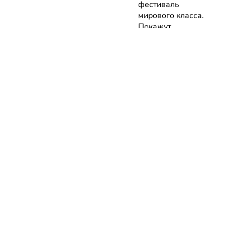
фестиваль
мирового класса.
Покажут
премьеры 10
фильмов об
архитектуре и
урбанистике с
лекциями
экспертов
05.08.2026 | Анонсы
НОВОСТИ
КАТАЛОГ
КОНТАКТЫ
Актуальное
ЗАВЕДЕНИЙ
reklama@dosug.
Репортажи
Еда и
Фитнес и
info@dosug.by
Анонсы
напитки
спорт
ИП Резько Ром
Новости
Развлечения
Обучение
Николаевич УН