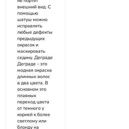
не портят
внешний вид. С
помощью
шатуш можно
исправлять
любые дефекты
предыдущих
окрасок и
маскировать
седину. Деграде
Деграде – это
модная окраска
длинных волос
в два цвета. В
основном это
плавных
переход цвета
от темного у
корней к более
светлому или
блонду на