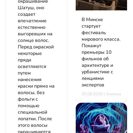
окрашивание
Шатуш, оно
создает
В Минске
впечатление
стартует
естественно
фестиваль
выгоревших на
мирового класса.
солнце волос.
Покажут
Перед окраской
премьеры 10
некоторые
фильмов об
пряди
архитектуре и
осветляются
урбанистике с
путем
лекциями
нанесения
экспертов
краски прямо на
волосы, без
05.08.2026 | Анонсы
фольги с
помощью
специальной
лопатки. После
этого волосы
окрашиваются