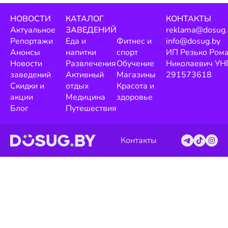
НОВОСТИ
КАТАЛОГ
КОНТАКТЫ
Актуальное
ЗАВЕДЕНИЙ
reklama@dosug.
Репортажи
Еда и
Фитнес и
info@dosug.by
Анонсы
напитки
спорт
ИП Резько Ром
Новости
Развлечения
Обучение
Николаевич УН
заведений
Активный
Магазины
291573618
Скидки и
отдых
Красота и
акции
Медицина
здоровье
Блог
Путешествия
Контакты