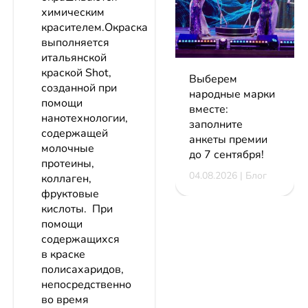
химическим
красителем.Окраска
выполняется
итальянской
краской Shot,
Выберем
созданной при
народные марки
помощи
вместе:
нанотехнологии,
заполните
содержащей
анкеты премии
молочные
до 7 сентября!
протеины,
04.08.2026 | Блог
коллаген,
фруктовые
кислоты. При
помощи
содержащихся
в краске
полисахаридов,
непосредственно
во время