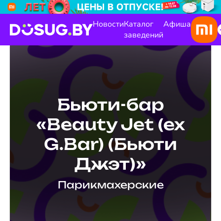
Новости
Каталог
Афиша
заведений
Бьюти-бар
«Beauty Jet (ex
G.Bar) (Бьюти
Джэт)»
Парикмахерские