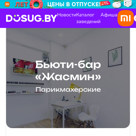
Новости
Каталог
Афиша
заведений
Бьюти-бар
«Жасмин»
Парикмахерские