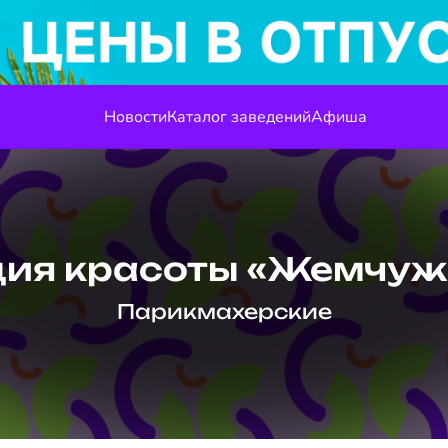
Новости
Каталог заведений
Афиша
дия красоты «Жемчуж
Парикмахерские