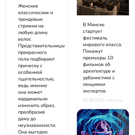
Женские
классические и
трендовые
В Минске
стрижки на
стартует
любую длину
фестиваль
волос
мирового класса.
Представительницы
Покажут
прекрасного
премьеры 10
пола подбирают
фильмов об
прическу с
архитектуре и
особенной
урбанистике с
тщательностью,
лекциями
ведь именно
экспертов
она может
кардинально
05.08.2026 | Анонсы
изменить образ,
преобразив
даму до
неузнаваемости.
Она выгодно