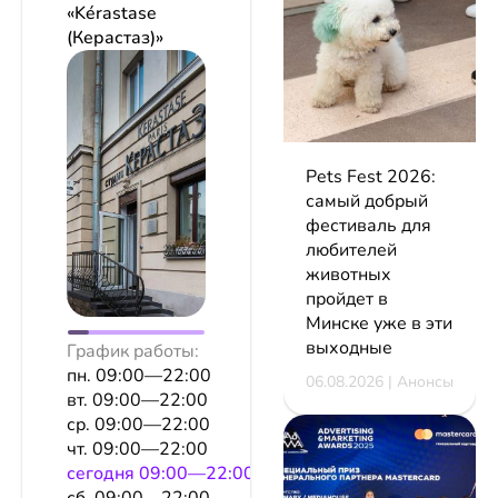
«Kérastase
(Керастаз)»
Pets Fest 2026:
самый добрый
фестиваль для
любителей
животных
пройдет в
Минске уже в эти
выходные
График работы:
пн. 09:00—22:00
06.08.2026 | Анонсы
вт. 09:00—22:00
ср. 09:00—22:00
чт. 09:00—22:00
сeгодня 09:00—22:00