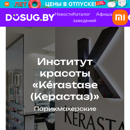
Новости
Каталог
Афиша
заведений
Институт
красоты
«Kérastase
(Керастаз)»
Парикмахерские