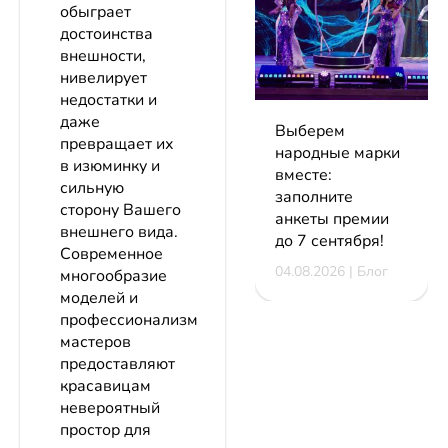
обыграет
достоинства
внешности,
нивелирует
недостатки и
даже
Выберем
превращает их
народные марки
в изюминку и
вместе:
сильную
заполните
сторону Вашего
анкеты премии
внешнего вида.
до 7 сентября!
Современное
04.08.2026 | Блог
многообразие
моделей и
профессионализм
мастеров
предоставляют
красавицам
невероятный
простор для