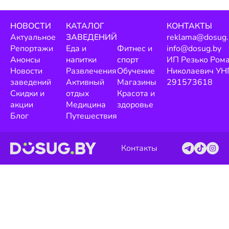
НОВОСТИ
КАТАЛОГ
КОНТАКТЫ
Актуальное
ЗАВЕДЕНИЙ
reklama@dosug.
Репортажи
Еда и
Фитнес и
info@dosug.by
Анонсы
напитки
спорт
ИП Резько Ром
Новости
Развлечения
Обучение
Николаевич УН
заведений
Активный
Магазины
291573618
Скидки и
отдых
Красота и
акции
Медицина
здоровье
Блог
Путешествия
Контакты