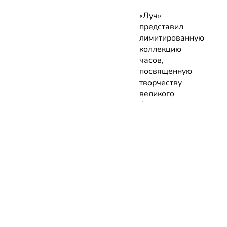
«Луч»
представил
лимитированную
коллекцию
часов,
посвященную
творчеству
великого
французского
художника
03.08.2026 |
Новинка
НОВОСТИ
КАТАЛОГ
КОНТАКТЫ
Актуальное
ЗАВЕДЕНИЙ
reklama@dosug.
Репортажи
Еда и
Фитнес и
info@dosug.by