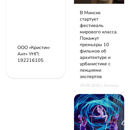
В Минске
стартует
фестиваль
мирового класса.
Покажут
премьеры 10
ООО «Кристин-
фильмов об
Ант»
УНП:
архитектуре и
192216105
урбанистике с
лекциями
экспертов
05.08.2026 | Анонсы