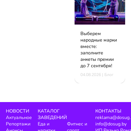
Выберем
народные марки
вместе:
заполните
анкеты премии
до 7 сентября!
04.08.2026 | Блог
НОВОСТИ
КАТАЛОГ
КОНТАКТЫ
Актуальное
ЗАВЕДЕНИЙ
reklama@dosug.
Репортажи
Еда и
Фитнес и
info@dosug.by
Анонсы
напитки
спорт
ИП Резько Ром