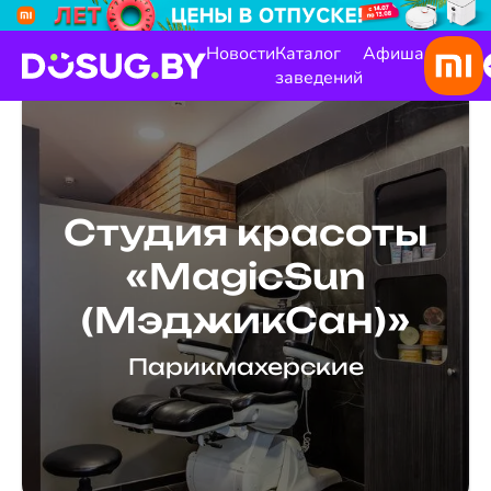
Новости
Каталог
Афиша
заведений
Студия красоты
«MagicSun
(МэджикСан)»
Парикмахерские