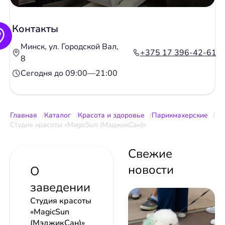
Контакты
Минск, ул. Городской Вал,
+375 17 396-42-61
8
Сегодня до 09:00—21:00
Главная
Каталог
Красота и здоровье
Парикмахерские
Студия красоты «MagicSun (МэджикСан)»
Свежие
новости
О
заведении
Студия красоты
«MagicSun
(МэджикСан)»