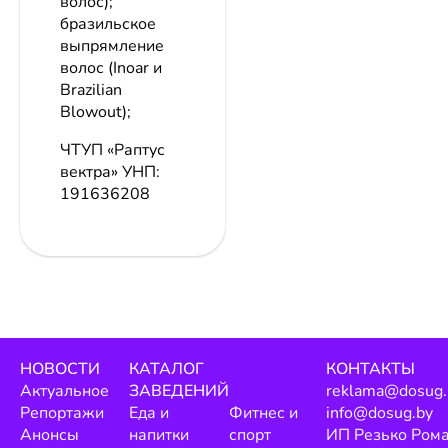
волос);
бразильское
выпрямление
волос (Inoar и
Brazilian
Blowout);
ЧТУП «Раптус
вектра»
УНП:
191636208
НОВОСТИ
КАТАЛОГ
КОНТАКТЫ
Актуальное
ЗАВЕДЕНИЙ
reklama@dosug.
Репортажи
Еда и
Фитнес и
info@dosug.by
Анонсы
напитки
спорт
ИП Резько Ром