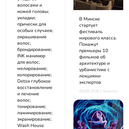
волосами и
кожей головы;
укладки;
В Минске
прически для
стартует
особых случаев;
фестиваль
окрашивание
мирового класса.
волос;
Покажут
брондирование;
премьеры 10
INK маникюр
фильмов об
для волос;
архитектуре и
мелирование;
урбанистике с
колорирование;
лекциями
Detox глубокое
экспертов
восстановление
05.08.2026 | Анонсы
и лечение
волос;
тонирование;
ламинирование;
экранирование;
Wash House