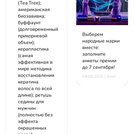
(Tea Tree);
американская
биозавивка;
буффаунт
(долговременный
Выберем
прикорневой
народные марки
объем);
вместе:
керапластика
заполните
(самая
анкеты премии
эффективная в
до 7 сентября!
мире методика
восстановления
04.08.2026 | Блог
кератина
волоса по всей
длине); ретушь
седины для
мужчин
(полностью без
эффекта
окрашенных