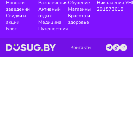
Новости
Развлечения
Обучение
Николаевич УН
заведений
Активный
Магазины
291573618
Скидки и
отдых
Красота и
акции
Медицина
здоровье
Блог
Путешествия
Контакты