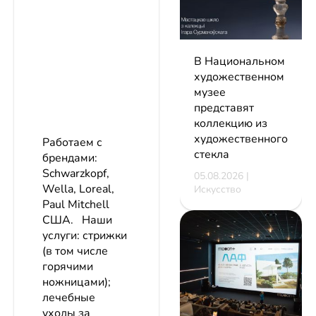
В Национальном
художественном
музее
представят
коллекцию из
художественного
Работаем с
стекла
брендами:
Schwarzkopf,
05.08.2026 |
Wella, Loreal,
Искусство
Paul Mitchell
США. Наши
услуги: стрижки
(в том числе
горячими
ножницами);
лечебные
уходы за